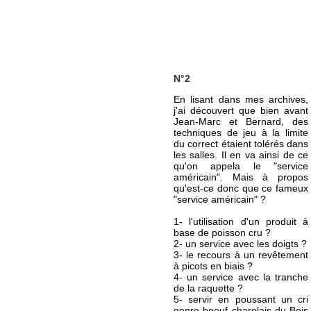
N°2
En lisant dans mes archives,
j'ai découvert que bien avant
Jean-Marc et Bernard, des
techniques de jeu à la limite
du correct étaient tolérés dans
les salles. Il en va ainsi de ce
qu'on appela le "service
américain". Mais à propos
qu'est-ce donc que ce fameux
"service américain" ?
1- l'utilisation d'un produit à
base de poisson cru ?
2- un service avec les doigts ?
3- le recours à un revêtement
à picots en biais ?
4- un service avec la tranche
de la raquette ?
5- servir en poussant un cri
genre boeuf charolais du Bois