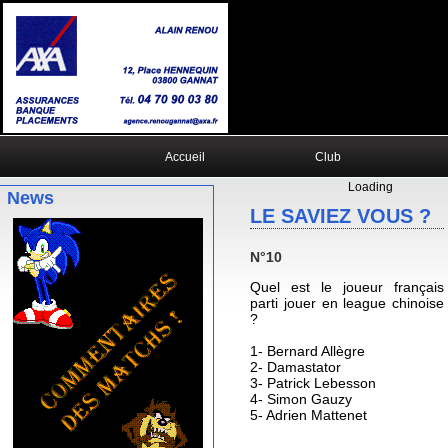
Accueil
Club
Loading
News
LE SAVIEZ VOUS ?
N°10
Quel est le joueur français
parti jouer en league chinoise
?
1- Bernard Allègre
2- Damastator
3- Patrick Lebesson
4- Simon Gauzy
5- Adrien Mattenet