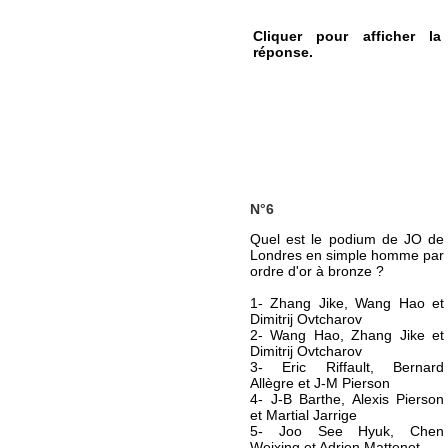
Cliquer pour afficher la
réponse.
N°6
Quel est le podium de JO de
Londres en simple homme par
ordre d'or à bronze ?
1- Zhang Jike, Wang Hao et
Dimitrij Ovtcharov
2- Wang Hao, Zhang Jike et
Dimitrij Ovtcharov
3- Eric Riffault, Bernard
Allègre et J-M Pierson
4- J-B Barthe, Alexis Pierson
et Martial Jarrige
5- Joo See Hyuk, Chen
Weixing et Adrien Mattenet