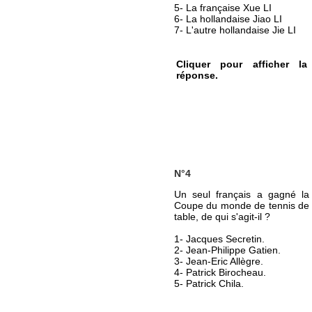
5- La française Xue LI
6- La hollandaise Jiao LI
7- L'autre hollandaise Jie LI
Cliquer pour afficher la
réponse.
N°4
Un seul français a gagné la
Coupe du monde de tennis de
table, de qui s'agit-il ?
1- Jacques Secretin.
2- Jean-Philippe Gatien.
3- Jean-Eric Allègre.
4- Patrick Birocheau.
5- Patrick Chila.