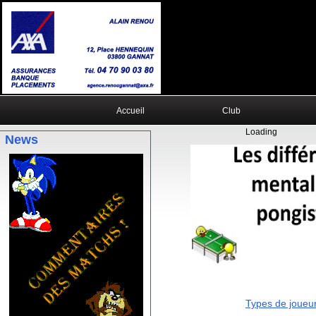
Accueil
Club
Loading
News
Types de joueu