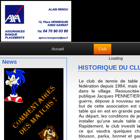
Accueil
Club
Loading
News
HISTORIQUE DU CL
Le club de tennis de table d
fédération depuis 1984, mais 
dans le village. Ressuscitée 
publique Jacques PENNETIER, 
guerre, dépose à nouveau ses
but de cette association est 
table qui en est en grande part
Au départ, les conditions de j
installer qu'une seule table 
Rapidement, le club investit
ce qui vaudra quelques cha
blouson, parka, bonnet et gan