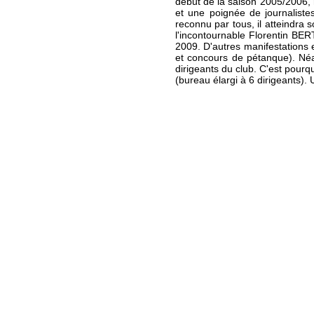
début de la saison 2005/2006, 
et une poignée de journalistes
reconnu par tous, il atteindra 
l'incontournable Florentin B
2009. D'autres manifestations e
et concours de pétanque). Néan
dirigeants du club. C'est pour
(bureau élargi à 6 dirigeants